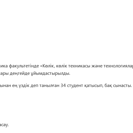
ка факультетінде «Көлік, көлік техникасы және технологияла
оғары деңгейде ұйымдастырылды.
нан ең үздік деп танылған 34 студент қатысып, бақ сынасты.
сау.