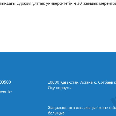
тындағы Еуразия ұлттық университетінің 30 жылдық мерейтой
709500
10000 Қазақстан, Астана қ., Сәтбаев к-
Оқу корпусы
enu.kz
Жаңалықтарға жазылыңыз және хаб
болыңыз