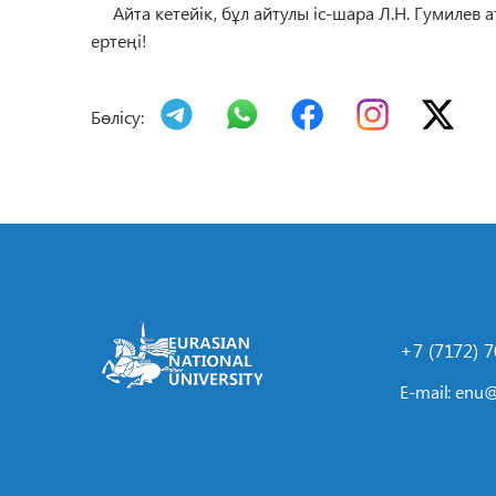
Айта кетейік, бұл айтулы іс-шара Л.Н. Гумилев а
ертеңі!
Бөлісу:
+7 (7172) 
E-mail:
enu@