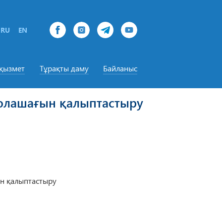
RU
EN
-қызмет
Тұрақты даму
Байланыс
 болашағын қалыптастыру