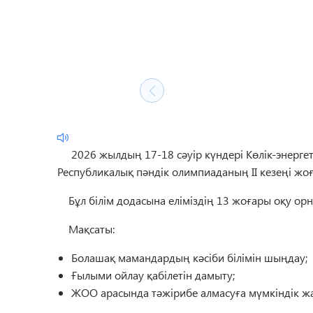
2026 жылдың 17-18 сәуір күндері Көлік-энергети
Республикалық пәндік олимпиаданың II кезеңі ж
Бұл білім додасына еліміздің 13 жоғары оқу орны
Мақсаты:
Болашақ мамандардың кәсіби білімін шыңдау;
Ғылыми ойлау қабілетін дамыту;
ЖОО арасында тәжірибе алмасуға мүмкіндік жа