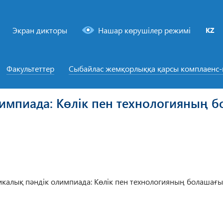
Экран дикторы
Нашар көрушілер режимі
KZ
Факультеттер
Сыбайлас жемқорлыққа қарсы комплаенс
олимпиада: Көлік пен технологияның