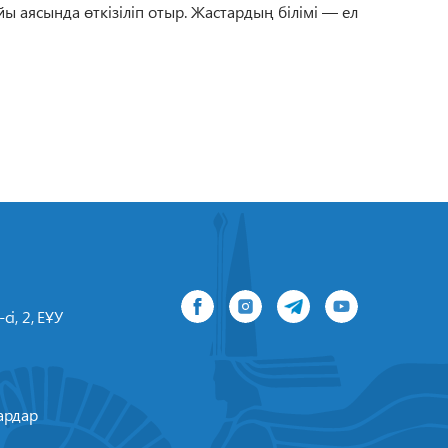
ы аясында өткізіліп отыр. Жастардың білімі — ел
сі, 2, ЕҰУ
ардар